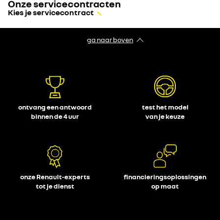
Onze servicecontracten
Kies je servicecontract
ga naar boven
ontvang een antwoord
test het model
binnen de 4 uur
van je keuze
onze Renault-experts
financieringsoplossingen
tot je dienst
op maat