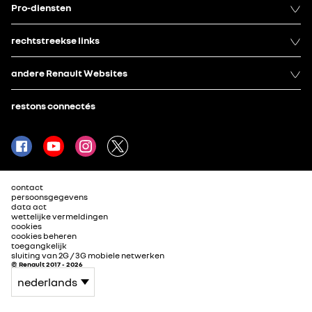
Pro-diensten
rechtstreekse links
andere Renault Websites
restons connectés
contact
persoonsgegevens
data act
wettelijke vermeldingen
cookies
cookies beheren
toegangkelijk
sluiting van 2G / 3G mobiele netwerken
© Renault 2017 - 2026